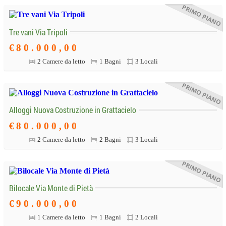
Tre vani Via Tripoli
€
8
0
.
0
0
0
,
0
0
2 Camere da letto
1 Bagni
3 Locali
Alloggi Nuova Costruzione in Grattacielo
€
8
0
.
0
0
0
,
0
0
2 Camere da letto
2 Bagni
3 Locali
Bilocale Via Monte di Pietà
€
9
0
.
0
0
0
,
0
0
1 Camere da letto
1 Bagni
2 Locali