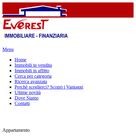
Menu
Home
Immobili in vendita
Immobili in affitto
Cerca per categoria
Ricerca avanzata
Perchè sceglierci? Scopri i Vantaggi
Ultime novità
Dove Siamo
Contatti
Appartamento