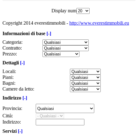
Display num
Copyright 2014 everestimmobili -
http://www.everestimmobili.eu
Informazioni di base
[-]
Categoria:
Contratto:
Prezzo:
Dettagli
[-]
Locali:
Piani:
Bagni:
Camere da letto:
Indirizzo
[-]
Provincia:
Città:
Indirizzo:
Servizi
[-]