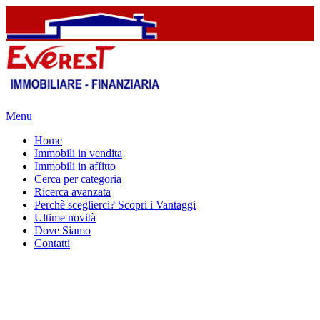
Menu
Home
Immobili in vendita
Immobili in affitto
Cerca per categoria
Ricerca avanzata
Perchè sceglierci? Scopri i Vantaggi
Ultime novità
Dove Siamo
Contatti