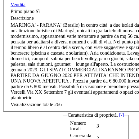
Vendita
Primo piano
Sì
Descrizione
MARINGA' - PARANA' (Brasile) In centro città, a due isolati da
un'attrazione turistica di Maringà, ubicati in grattacielo di nuova 
modernissimo, appartamenti varie metrature a partire da mq 56 ca.
pensata per adattarsi a diversi momenti e stili di vita. Nel punto p
il tempo libero è al centro della scena, con viste suggestive e spazi
benessere (piscina a cascata e solarium). Aria condizionata. Lava
domestici, campo di sabbia per beach volley, parco giochi, sala c
palestra, sala riunioni, gourmet + lounge all'aperto. La costruzion
gennaio 2029. GLI SPAZI COMMERCIALI SARANNO PRON
PARTIRE DA GIUGNO 2026 PER ATTIVITA' CHE INTE
UNA NUOVA APERTURA . Prezzi a partire da € 80.000 Investim
partire da € 800 mensili. Possibilità di visionare e prenotare presso i nostri uffici di
Vercelli Via XX Settembre 7 gli eventuali appartamenti o spazi 
planimetrie.
Visualizzazione totale
266
Caratteristica di proprietà.
[-]
Numero
3
locali
Camera da
2