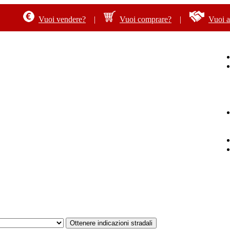
Vuoi vendere?
|
Vuoi comprare?
|
Vuoi af