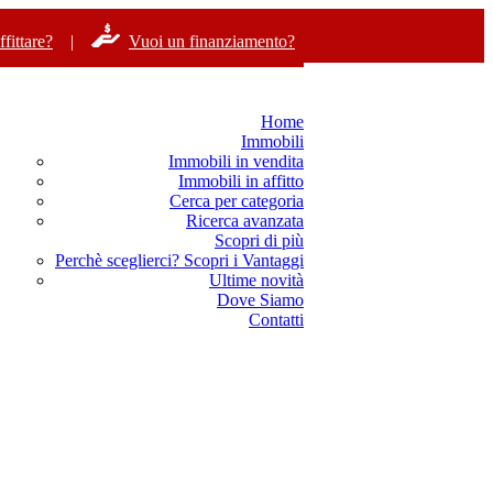
fittare?
|
Vuoi un finanziamento?
Home
Immobili
Immobili in vendita
Immobili in affitto
Cerca per categoria
Ricerca avanzata
Scopri di più
Perchè sceglierci? Scopri i Vantaggi
Ultime novità
Dove Siamo
Contatti