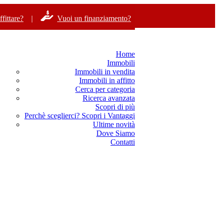
fittare?
|
Vuoi un finanziamento?
Home
Immobili
Immobili in vendita
Immobili in affitto
Cerca per categoria
Ricerca avanzata
Scopri di più
Perchè sceglierci? Scopri i Vantaggi
Ultime novità
Dove Siamo
Contatti