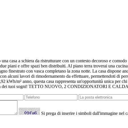
na casa a schiera da ristrutturare con un contesto decoroso e comodo ai 
 due piani e offre spazi ben distribuiti. Al piano terra troverai una cucin
agno finestrato con vasca completano la zona notte. La casa dispone anc
o con alcuni lavori di rimodernamento da effettuare, permettendoti di per
92 kWh/m² anno, questa casa rappresenta un'opportunità unica per chi de
nella casa dei tuoi sogni! TETTO NUOVO, 2 CONDIZIONATORI E CALD
Si prega di inserire i simboli dall'immagine nel 