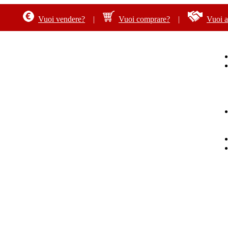
Vuoi vendere?
|
Vuoi comprare?
|
Vuoi af