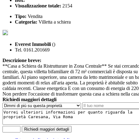
Box:
Visualizzazione totale:
2154
Tipo:
Vendita
Categoria:
Villetta a schiera
Everest Immobili
()
Tel. 0161.201669
Descrizione breve:
**Casa a Schiera da Ristrutturare in Zona Centrale** Se stai cercando u
centrale, questa villetta bifamiliare di 72 m² commerciali è disposta su
familiari. Al piano superiore, una camera da letto matrimoniale e un b
goderti momenti di relax all'aria aperta. La proprietà è abitabile subit
caldaia recenti. Classe energetica E con un consumo di energia di 220,
Non perdere l'occasione di trasformare questa casa a schiera 
Richiedi maggiori dettagli