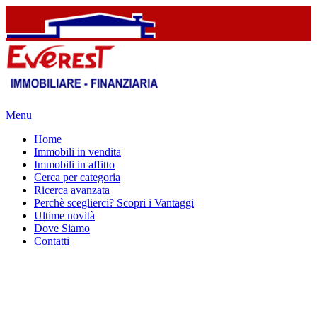
Menu
Home
Immobili in vendita
Immobili in affitto
Cerca per categoria
Ricerca avanzata
Perchè sceglierci? Scopri i Vantaggi
Ultime novità
Dove Siamo
Contatti