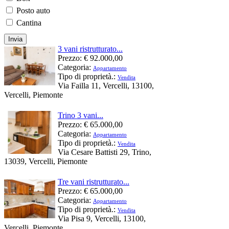
Posto auto
Cantina
3 vani ristrutturato...
Prezzo:
€ 92.000,00
Categoria:
Appartamento
Tipo di proprietà.:
Vendita
Via Failla 11, Vercelli, 13100,
Vercelli, Piemonte
Trino 3 vani...
Prezzo:
€ 65.000,00
Categoria:
Appartamento
Tipo di proprietà.:
Vendita
Via Cesare Battisti 29, Trino,
13039, Vercelli, Piemonte
Tre vani ristrutturato...
Prezzo:
€ 65.000,00
Categoria:
Appartamento
Tipo di proprietà.:
Vendita
Via Pisa 9, Vercelli, 13100,
Vercelli, Piemonte