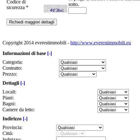
Codice di
sotto.
sicurezza
*
Copyright 2014 everestimmobili -
http://www.everestimmobili.eu
Informazioni di base
[-]
Categoria:
Contratto:
Prezzo:
Dettagli
[-]
Locali:
Piani:
Bagni:
Camere da letto:
Indirizzo
[-]
Provincia:
Città:
Indirizzo: