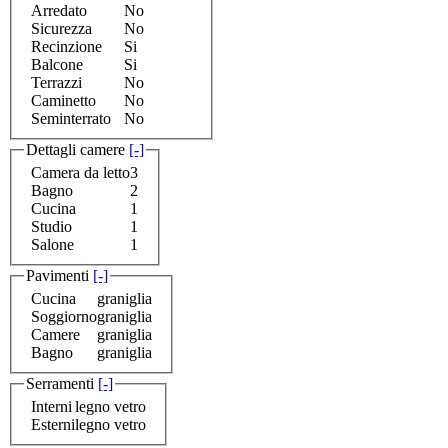
Arredato
No
Sicurezza
No
Recinzione
Si
Balcone
Si
Terrazzi
No
Caminetto
No
Seminterrato
No
Dettagli camere
[-]
Camera da letto
3
Bagno
2
Cucina
1
Studio
1
Salone
1
Pavimenti
[-]
Cucina
graniglia
Soggiorno
graniglia
Camere
graniglia
Bagno
graniglia
Serramenti
[-]
Interni
legno vetro
Esterni
legno vetro