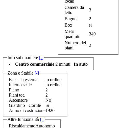
locali
Camera da
3
letto
Bagno
2
Box
si
Metri
340
quadrati
Numero dei
2
piani
Info sul quartiere
[-]
Centro commerciale
2 minuti
In auto
Zona e Stabile
[-]
Facciata esterna
in ordine
Interno scale
in ordine
Piano
2
Piani tot.
2
Ascensore
No
Giardino - Cortile
Si
Anno di costruzione
1920
Altre funzionalità
[-]
Riscaldamento
Autonomo