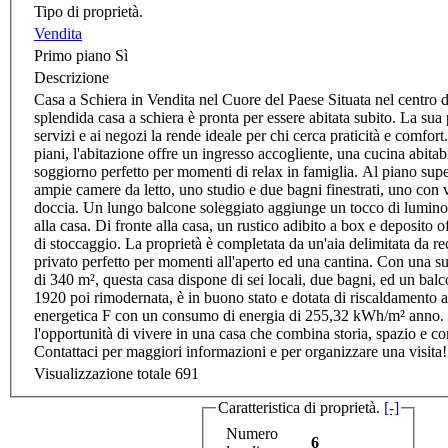
Tipo di proprietà.
Vendita
Primo piano
Sì
Descrizione
Casa a Schiera in Vendita nel Cuore del Paese Situata nel centro d
splendida casa a schiera è pronta per essere abitata subito. La su
servizi e ai negozi la rende ideale per chi cerca praticità e comfor
piani, l'abitazione offre un ingresso accogliente, una cucina abita
soggiorno perfetto per momenti di relax in famiglia. Al piano super
ampie camere da letto, uno studio e due bagni finestrati, uno con v
doccia. Un lungo balcone soleggiato aggiunge un tocco di luminos
alla casa. Di fronte alla casa, un rustico adibito a box e deposito o
di stoccaggio. La proprietà è completata da un'aia delimitata da r
privato perfetto per momenti all'aperto ed una cantina. Con una s
di 340 m², questa casa dispone di sei locali, due bagni, ed un balc
1920 poi rimodernata, è in buono stato e dotata di riscaldamento
energetica F con un consumo di energia di 255,32 kWh/m² anno.
l'opportunità di vivere in una casa che combina storia, spazio e 
Contattaci per maggiori informazioni e per organizzare una visita
Visualizzazione totale
691
Caratteristica di proprietà.
[-]
Numero
6